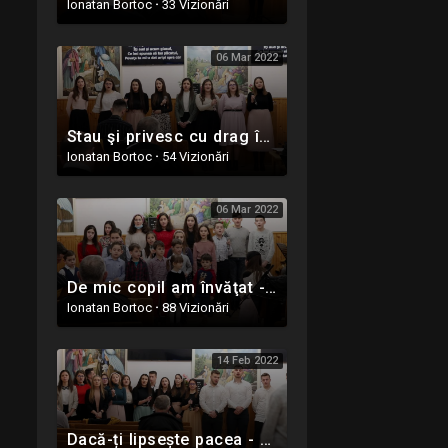
Ionatan Bortoc
·
33 Vizionări
06 Mar 2022
Stau şi privesc cu drag în urmă - 6 Martie 2022 - Oastea Domnului - Ighiel, Alba
Ionatan Bortoc
·
54 Vizionări
06 Mar 2022
De mic copil am învăţat - 6 Martie 2022 - Grup de copii din Oastea Domnului - Ighiel, Alba
Ionatan Bortoc
·
88 Vizionări
14 Feb 2022
Dacă-ți lipsește pacea - 13 Februarie 2022