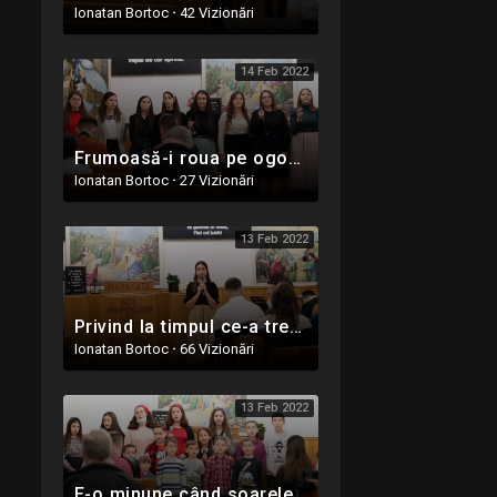
Ionatan Bortoc
·
42 Vizionări
14 Feb 2022
Frumoasă-i roua pe ogor - 13 Februarie 2022
Ionatan Bortoc
·
27 Vizionări
13 Feb 2022
Privind la timpul ce-a trecut - Andreea Opruța - 13 Februarie 2022
Ionatan Bortoc
·
66 Vizionări
13 Feb 2022
E-o minune când soarele-apune - 13 Februarie 2022