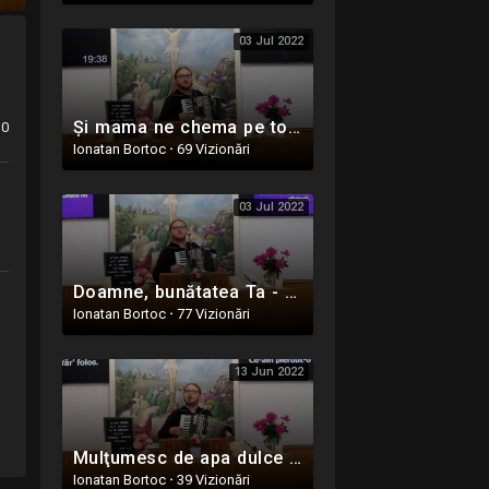
03 Jul 2022
Și mama ne chema pe toți în casă - Preot Adi Moteca - Oastea Domnului - Ighiel, Alba - 5 Iunie 2022
0
Ionatan Bortoc
·
69 Vizionări
03 Jul 2022
Doamne, bunătatea Ta - Preot Adi Moteca - Oastea Domnului - Ighiel, Alba - 5 Iunie 2022
Ionatan Bortoc
·
77 Vizionări
13 Jun 2022
Mulţumesc de apa dulce - Preot Adi Moteca - Oastea Domnului - Ighiel, Alba - 5 Iunie 2022
Ionatan Bortoc
·
39 Vizionări