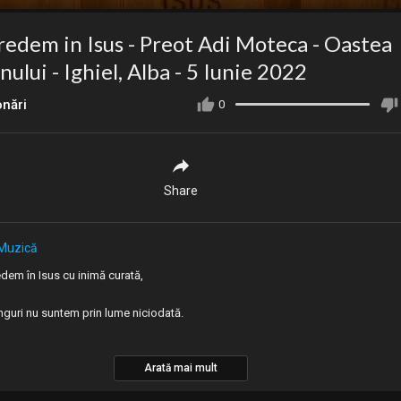
redem in Isus - Preot Adi Moteca - Oastea
ului - Ighiel, Alba - 5 Iunie 2022
ionări
0
Share
Muzică
edem în Isus cu inimă curată,
nguri nu suntem prin lume niciodată.
Arată mai mult
 cu noi, El e cu noi,