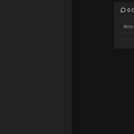
Prin in
0 
Isus e
bis
2. De-
El pur
3. De-
Spre î
4. Şi 