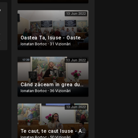
y
13 Jun 2022
Oastea Ta, Isuse - Oastea Domnului - Ighiel, Alba - 5 Iunie 2022
Ionatan Bortoc
·
31 Vizionări
13 Jun 2022
Când zăceam în grea durere - Preot Adi Moteca - Oastea Domnului - Ighiel, Alba - 5 Iunie 2022
Ionatan Bortoc
·
36 Vizionări
13 Jun 2022
Te caut, te caut Isuse - Andreea Opruța - Oastea Domnului - Ighiel, Alba - 5 Iunie 2022
Ionatan Bortoc
·
50 Vizionări