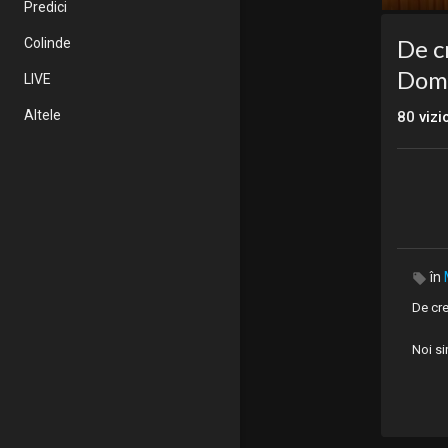
Predici
De c
Colinde
Domn
LIVE
Altele
80
viz
în
⁣De cr
Noi si
R: El e