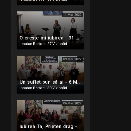
11 Mar 2022
O crește-mi iubirea - 31 Decembrie 2021 - Oastea Domnului - Alba Iulia
Ionatan Bortoc
·
27 Vizionări
09 Mar 2022
Un suflet bun să ai - 6 Martie 2022 - Oastea Domnului - Ighiel, Alba
Ionatan Bortoc
·
30 Vizionări
06 Mar 2022
Iubirea Ta, Prieten drag - 6 Martie 2022 - Oastea Domnului - Ighiel, Alba