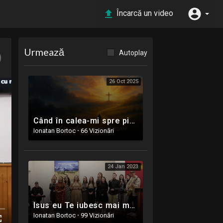
Încarcă un video
Urmează
Autoplay
26 Oct 2025
Când în calea-mi spre pierzare - Oastea Domnului Ighiel AB
Ionatan Bortoc
·
66 Vizionări
24 Jan 2023
Isus eu Te iubesc mai mult - Majorat Nathan Miron
Ionatan Bortoc
·
99 Vizionări