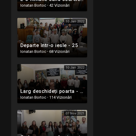
Ionatan Bortoc
·
42 Vizionări
10 Jan 2022
Departe într-o iesle - 25 Decembrie 2021 - Copii din Ighiel - Alba
Ionatan Bortoc
·
68 Vizionări
10 Jan 2022
Larg deschideți poarta - 25 Decembrie 2021 - Ighiel - Alba
Ionatan Bortoc
·
114 Vizionări
07 Nov 2021