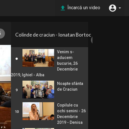
deschideți
6
poarta - 25
Încarcă un video
Decembrie
2021 - Ighiel - Alba
Nu-i cântec
8 /
fără taina lui -
17
7
5
Colinde de craciun - Ionatan Bortoc
26 Decembrie
2021
Venim s-
aducem
bucurie, 26
Decembrie
2019, Ighiel - Alba
Noapte sfânta
de Craciun
9
Copilule cu
ochi senini - 26
10
Decembrie
2019 - Denisa