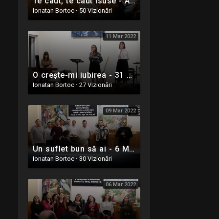
Te caut, te caut Isuse - Andreea Opruța - Oastea Domnului - Ighiel, Alba - 5 Iunie 2022
Ionatan Bortoc
·
50 Vizionări
11 Mar 2022
O crește-mi iubirea - 31 Decembrie 2021 - Oastea Domnului - Alba Iulia
Ionatan Bortoc
·
27 Vizionări
09 Mar 2022
Un suflet bun să ai - 6 Martie 2022 - Oastea Domnului - Ighiel, Alba
Ionatan Bortoc
·
30 Vizionări
06 Mar 2022