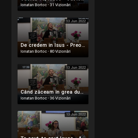
Ionatan Bortoc
·
31 Vizionări
13 Jun 2022
De credem in Isus - Preot Adi Moteca - Oastea Domnului - Ighiel, Alba - 5 Iunie 2022
Ionatan Bortoc
·
80 Vizionări
13 Jun 2022
Când zăceam în grea durere - Preot Adi Moteca - Oastea Domnului - Ighiel, Alba - 5 Iunie 2022
Ionatan Bortoc
·
36 Vizionări
13 Jun 2022