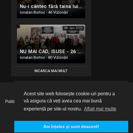
Nu-i cântec fără taina lui - 26 Decembrie 2021
Ionatan Bortoc
·
46 Vizionări
08 Jan 2022
NU MAI CAD, ISUSE - 26 Decembrie 2021
Ionatan Bortoc
·
80 Vizionări
INCARCA MAI MULT
Acest site web folosește cookie-uri pentru a
vă asigura că veți avea cea mai bună
Politica de Confidențialitate
Despre noi
Contactează-ne
Limba
experiență pe site-ul nostru.
Aflați mai multe
Am înțeles şi sunt deacord!