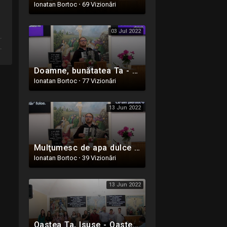
Ionatan Bortoc
·
69 Vizionări
Astazi vin sa-
mi plec
16
genunchii - 27
03 Jul 2022
Decembrie
2015
Stea din răsărit
Doamne, bunătatea Ta - Preot Adi Moteca - Oastea Domnului - Ighiel, Alba - 5 Iunie 2022
17
Ionatan Bortoc
·
77 Vizionări
13 Jun 2022
Mulţumesc de apa dulce - Preot Adi Moteca - Oastea Domnului - Ighiel, Alba - 5 Iunie 2022
Ionatan Bortoc
·
39 Vizionări
13 Jun 2022
Oastea Ta, Isuse - Oastea Domnului - Ighiel, Alba - 5 Iunie 2022