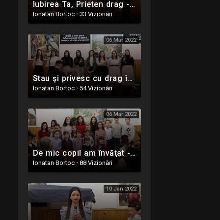
Iubirea Ta, Prieten drag - 6 Martie 2022 - Oastea Domnului - Ighiel, Alba
Ionatan Bortoc
·
33 Vizionări
06 Mar 2022
Stau şi privesc cu drag în urmă - 6 Martie 2022 - Oastea Domnului - Ighiel, Alba
Ionatan Bortoc
·
54 Vizionări
06 Mar 2022
De mic copil am învăţat - 6 Martie 2022 - Grup de copii din Oastea Domnului - Ighiel, Alba
Ionatan Bortoc
·
88 Vizionări
10 Jan 2022