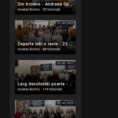
Din troiene - Andreea Opruța - 25 Decembrie 2021
Ionatan Bortoc
·
50 Vizionări
10 Jan 2022
Departe într-o iesle - 25 Decembrie 2021 - Copii din Ighiel - Alba
Ionatan Bortoc
·
68 Vizionări
10 Jan 2022
Larg deschideți poarta - 25 Decembrie 2021 - Ighiel - Alba
Ionatan Bortoc
·
114 Vizionări
08 Jan 2022