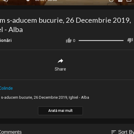
m s-aducem bucurie, 26 Decembrie 2019,
l - Alba
ionări
0
Share
Colinde
s-aducem bucurie, 26 Decembrie 2019, Ighiel - Alba
Arată mai mult
sort
Comments
Sort B